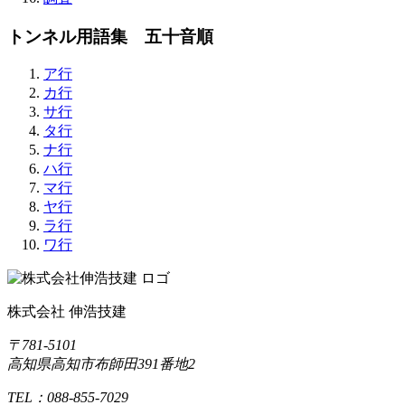
トンネル用語集 五十音順
ア行
カ行
サ行
タ行
ナ行
ハ行
マ行
ヤ行
ラ行
ワ行
株式会社 伸浩技建
〒781-5101
高知県高知市布師田391番地2
TEL：088-855-7029