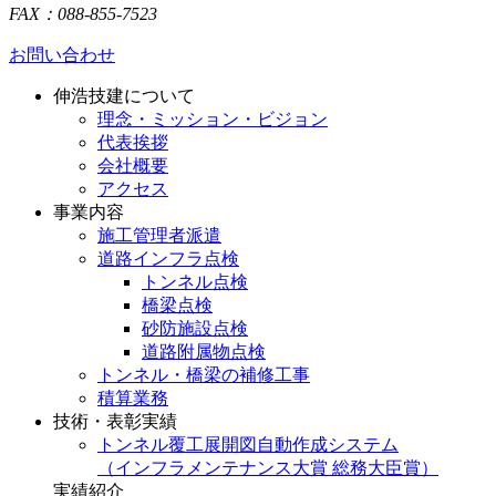
FAX：088-855-7523
お問い合わせ
伸浩技建について
理念・ミッション・ビジョン
代表挨拶
会社概要
アクセス
事業内容
施工管理者派遣
道路インフラ点検
トンネル点検
橋梁点検
砂防施設点検
道路附属物点検
トンネル・橋梁の補修工事
積算業務
技術・表彰実績
トンネル覆工展開図自動作成システム
（インフラメンテナンス大賞 総務大臣賞）
実績紹介