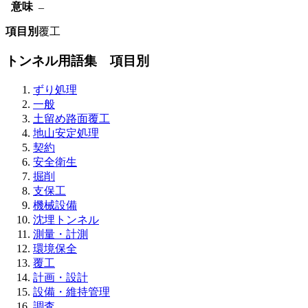
意味
–
項目別
覆工
トンネル用語集 項目別
ずり処理
一般
土留め路面覆工
地山安定処理
契約
安全衛生
掘削
支保工
機械設備
沈埋トンネル
測量・計測
環境保全
覆工
計画・設計
設備・維持管理
調査