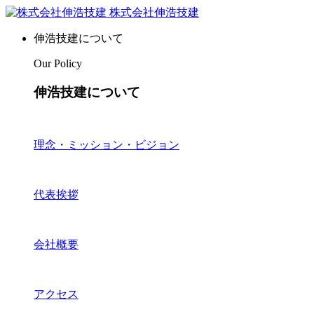
株式会社伸浩技建
伸浩技建について
Our Policy
伸浩技建について
理念・ミッション・ビジョン
代表挨拶
会社概要
アクセス