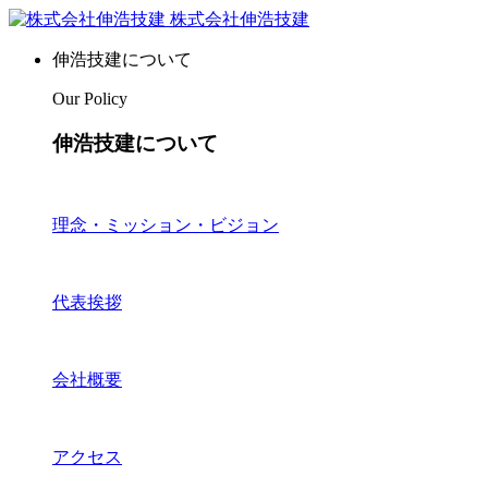
株式会社伸浩技建
伸浩技建について
Our Policy
伸浩技建について
理念・ミッション・ビジョン
代表挨拶
会社概要
アクセス