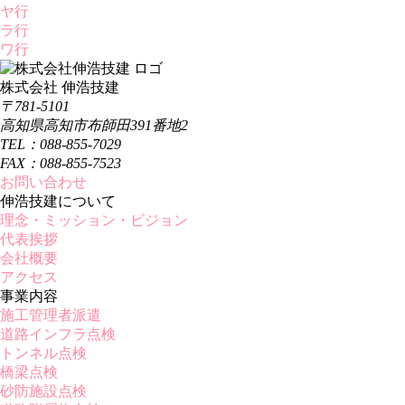
ヤ行
ラ行
ワ行
株式会社 伸浩技建
〒781-5101
高知県高知市布師田391番地2
TEL：088-855-7029
FAX：088-855-7523
お問い合わせ
伸浩技建について
理念・ミッション・ビジョン
代表挨拶
会社概要
アクセス
事業内容
施工管理者派遣
道路インフラ点検
トンネル点検
橋梁点検
砂防施設点検