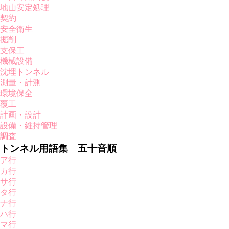
地山安定処理
契約
安全衛生
掘削
支保工
機械設備
沈埋トンネル
測量・計測
環境保全
覆工
計画・設計
設備・維持管理
調査
トンネル用語集 五十音順
ア行
カ行
サ行
タ行
ナ行
ハ行
マ行