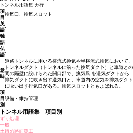
トンネル用語集
カ行
項
換気口、換気スロット
目
英
-
語
独
-
語
仏
-
語
道路トンネルに用いる横流式換気や半横流式換気において、
トンネルダクト（トンネルに沿った換気ダク卜）と車道との
意
間の隔壁に設けられた開口部で、換気風 を送気ダクトから
味
排気ダクトに吹き出す送気口と、車道内の空気を排気ダクト
に吸い出す排気口がある。換気スロットともよばれる。
項
目
設備・維持管理
別
トンネル用語集 項目別
ずり処理
一般
土留め路面覆工