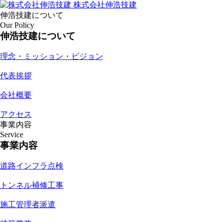
株式会社伸浩技建
伸浩技建について
Our Policy
伸浩技建について
理念・ミッション・ビジョン
代表挨拶
会社概要
アクセス
事業内容
Service
事業内容
道路インフラ点検
トンネル補修工事
施工管理者派遣