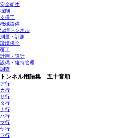
安全衛生
掘削
支保工
機械設備
沈埋トンネル
測量・計測
環境保全
覆工
計画・設計
設備・維持管理
調査
トンネル用語集 五十音順
ア行
カ行
サ行
タ行
ナ行
ハ行
マ行
ヤ行
ラ行