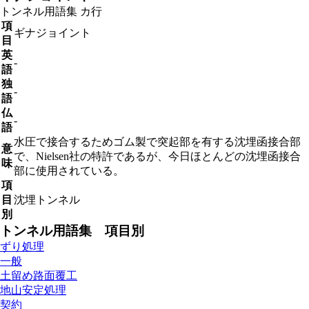
トンネル用語集
カ行
項
ギナジョイント
目
英
-
語
独
-
語
仏
-
語
水圧で接合するためゴム製で突起部を有する沈埋函接合部
意
で、Nielsen社の特許であるが、今日ほとんどの沈埋函接合
味
部に使用されている。
項
目
沈埋トンネル
別
トンネル用語集 項目別
ずり処理
一般
土留め路面覆工
地山安定処理
契約