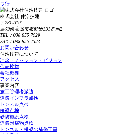
ワ行
株式会社 伸浩技建
〒781-5101
高知県高知市布師田391番地2
TEL：088-855-7029
FAX：088-855-7523
お問い合わせ
伸浩技建について
理念・ミッション・ビジョン
代表挨拶
会社概要
アクセス
事業内容
施工管理者派遣
道路インフラ点検
トンネル点検
橋梁点検
砂防施設点検
道路附属物点検
トンネル・橋梁の補修工事