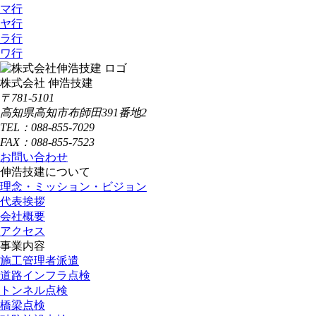
マ行
ヤ行
ラ行
ワ行
株式会社 伸浩技建
〒781-5101
高知県高知市布師田391番地2
TEL：088-855-7029
FAX：088-855-7523
お問い合わせ
伸浩技建について
理念・ミッション・ビジョン
代表挨拶
会社概要
アクセス
事業内容
施工管理者派遣
道路インフラ点検
トンネル点検
橋梁点検