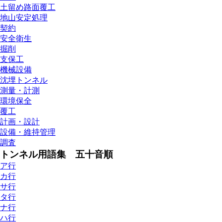
土留め路面覆工
地山安定処理
契約
安全衛生
掘削
支保工
機械設備
沈埋トンネル
測量・計測
環境保全
覆工
計画・設計
設備・維持管理
調査
トンネル用語集 五十音順
ア行
カ行
サ行
タ行
ナ行
ハ行