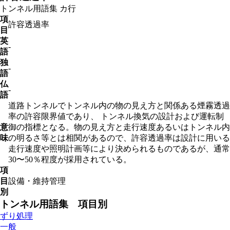
トンネル用語集
カ行
項
許容透過率
目
英
-
語
独
-
語
仏
-
語
道路トンネルでトンネル内の物の見え方と関係ある煙霧透過
率の許容限界値であり、 トンネル換気の設計および運転制
意
御の指標となる。物の見え方と走行速度あるいはトンネル内
味
の明るさ等とは相関があるので、許容透過率は設計に用いる
走行速度や照明計画等により決められるものであるが、通常
30〜50％程度が採用されている。
項
目
設備・維持管理
別
トンネル用語集 項目別
ずり処理
一般