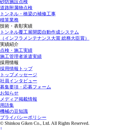
砂防施設点検
道路附属物点検
トンネル・橋梁の補修工事
積算業務
技術・表彰実績
トンネル覆工展開図自動作成システム
（インフラメンテナンス大賞 総務大臣賞）
実績紹介
点検・施工実績
施工管理者派遣実績
採用情報
採用情報トップ
トップメッセージ
社員インタビュー
募集要項・応募フォーム
お知らせ
メディア掲載情報
用語集
機械の豆知識
プライバシーポリシー
© Shinkou Giken Co., Ltd. All Rights Reserved.
↑