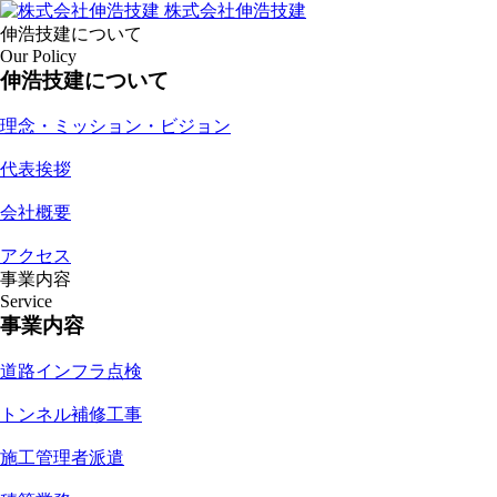
株式会社伸浩技建
伸浩技建について
Our Policy
伸浩技建について
理念・ミッション・ビジョン
代表挨拶
会社概要
アクセス
事業内容
Service
事業内容
道路インフラ点検
トンネル補修工事
施工管理者派遣