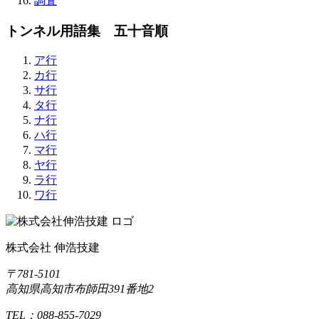
調査
トンネル用語集 五十音順
ア行
カ行
サ行
タ行
ナ行
ハ行
マ行
ヤ行
ラ行
ワ行
株式会社 伸浩技建
〒781-5101
高知県高知市布師田391番地2
TEL：088-855-7029