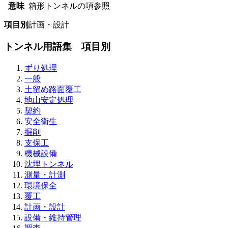
意味
箱形トンネルの項参照
項目別
計画・設計
トンネル用語集 項目別
ずり処理
一般
土留め路面覆工
地山安定処理
契約
安全衛生
掘削
支保工
機械設備
沈埋トンネル
測量・計測
環境保全
覆工
計画・設計
設備・維持管理