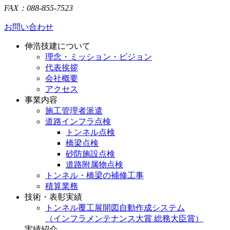
FAX：088-855-7523
お問い合わせ
伸浩技建について
理念・ミッション・ビジョン
代表挨拶
会社概要
アクセス
事業内容
施工管理者派遣
道路インフラ点検
トンネル点検
橋梁点検
砂防施設点検
道路附属物点検
トンネル・橋梁の補修工事
積算業務
技術・表彰実績
トンネル覆工展開図自動作成システム
（インフラメンテナンス大賞 総務大臣賞）
実績紹介