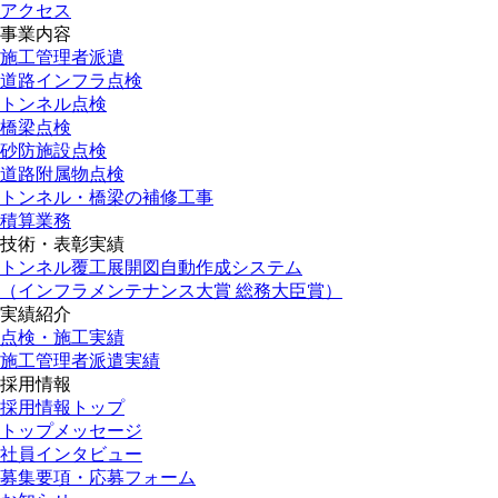
アクセス
事業内容
施工管理者派遣
道路インフラ点検
トンネル点検
橋梁点検
砂防施設点検
道路附属物点検
トンネル・橋梁の補修工事
積算業務
技術・表彰実績
トンネル覆工展開図自動作成システム
（インフラメンテナンス大賞 総務大臣賞）
実績紹介
点検・施工実績
施工管理者派遣実績
採用情報
採用情報トップ
トップメッセージ
社員インタビュー
募集要項・応募フォーム