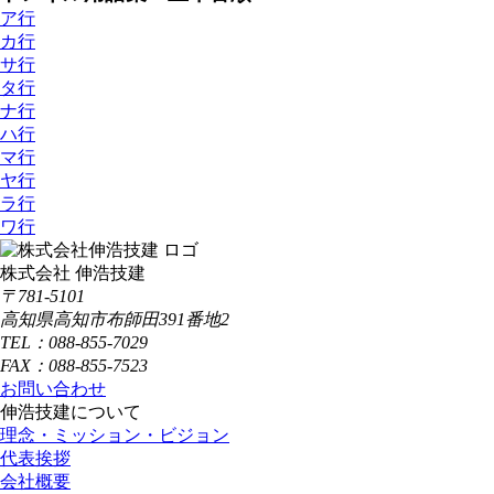
ア行
カ行
サ行
タ行
ナ行
ハ行
マ行
ヤ行
ラ行
ワ行
株式会社 伸浩技建
〒781-5101
高知県高知市布師田391番地2
TEL：088-855-7029
FAX：088-855-7523
お問い合わせ
伸浩技建について
理念・ミッション・ビジョン
代表挨拶
会社概要