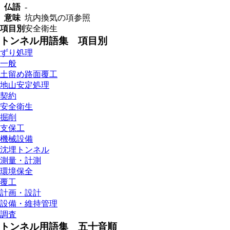
仏語
-
意味
坑内換気の項参照
項目別
安全衛生
トンネル用語集 項目別
ずり処理
一般
土留め路面覆工
地山安定処理
契約
安全衛生
掘削
支保工
機械設備
沈埋トンネル
測量・計測
環境保全
覆工
計画・設計
設備・維持管理
調査
トンネル用語集 五十音順