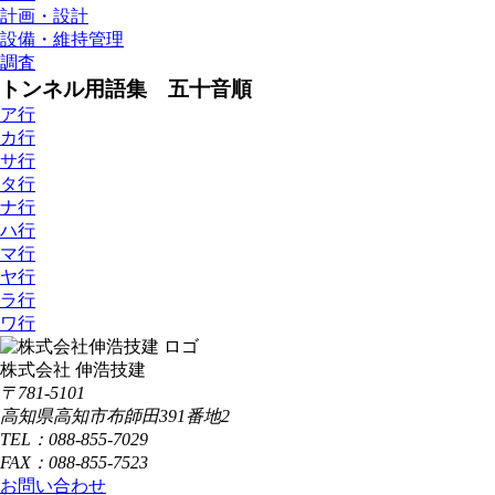
計画・設計
設備・維持管理
調査
トンネル用語集 五十音順
ア行
カ行
サ行
タ行
ナ行
ハ行
マ行
ヤ行
ラ行
ワ行
株式会社 伸浩技建
〒781-5101
高知県高知市布師田391番地2
TEL：088-855-7029
FAX：088-855-7523
お問い合わせ