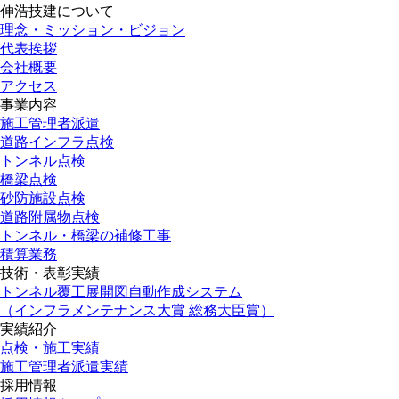
伸浩技建について
理念・ミッション・ビジョン
代表挨拶
会社概要
アクセス
事業内容
施工管理者派遣
道路インフラ点検
トンネル点検
橋梁点検
砂防施設点検
道路附属物点検
トンネル・橋梁の補修工事
積算業務
技術・表彰実績
トンネル覆工展開図自動作成システム
（インフラメンテナンス大賞 総務大臣賞）
実績紹介
点検・施工実績
施工管理者派遣実績
採用情報