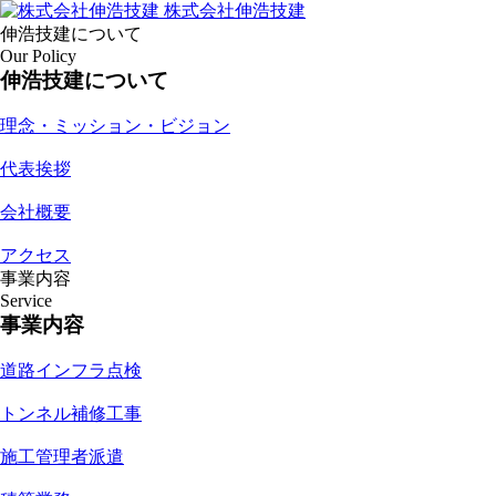
株式会社伸浩技建
伸浩技建について
Our Policy
伸浩技建について
理念・ミッション・ビジョン
代表挨拶
会社概要
アクセス
事業内容
Service
事業内容
道路インフラ点検
トンネル補修工事
施工管理者派遣