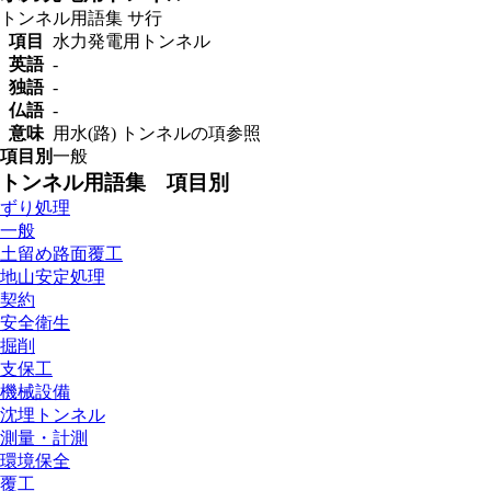
トンネル用語集
サ行
項目
水力発電用トンネル
英語
-
独語
-
仏語
-
意味
用水(路) トンネルの項参照
項目別
一般
トンネル用語集 項目別
ずり処理
一般
土留め路面覆工
地山安定処理
契約
安全衛生
掘削
支保工
機械設備
沈埋トンネル
測量・計測
環境保全
覆工