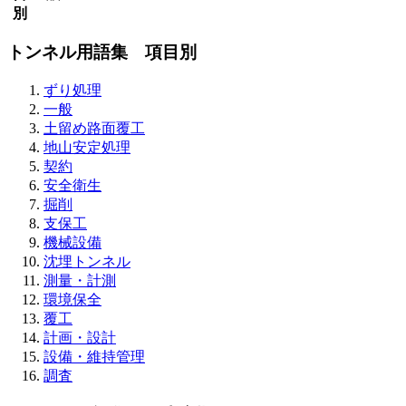
別
トンネル用語集 項目別
ずり処理
一般
土留め路面覆工
地山安定処理
契約
安全衛生
掘削
支保工
機械設備
沈埋トンネル
測量・計測
環境保全
覆工
計画・設計
設備・維持管理
調査