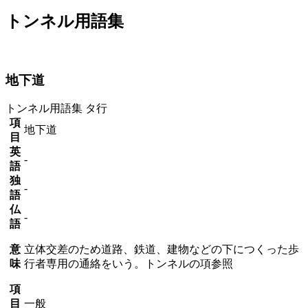
トンネル用語集
地下道
トンネル用語集
タ行
項
地下道
目
英
-
語
独
-
語
仏
-
語
意
立体交差のため道路、鉄道、建物などの下につくった歩
味
行者専用の通絡をいう。トンネルの項参照
項
目
一般