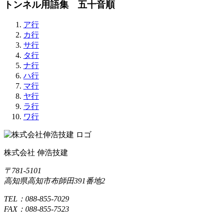
トンネル用語集 五十音順
ア行
カ行
サ行
タ行
ナ行
ハ行
マ行
ヤ行
ラ行
ワ行
株式会社 伸浩技建
〒781-5101
高知県高知市布師田391番地2
TEL：088-855-7029
FAX：088-855-7523