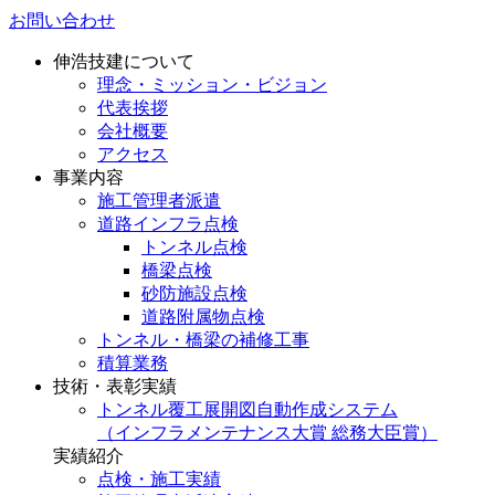
お問い合わせ
伸浩技建について
理念・ミッション・ビジョン
代表挨拶
会社概要
アクセス
事業内容
施工管理者派遣
道路インフラ点検
トンネル点検
橋梁点検
砂防施設点検
道路附属物点検
トンネル・橋梁の補修工事
積算業務
技術・表彰実績
トンネル覆工展開図自動作成システム
（インフラメンテナンス大賞 総務大臣賞）
実績紹介
点検・施工実績