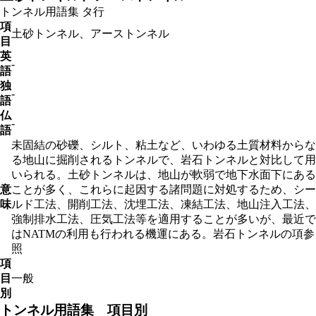
トンネル用語集
タ行
項
土砂トンネル、アーストンネル
目
英
-
語
独
-
語
仏
-
語
未固結の砂礫、シルト、粘土など、いわゆる土質材料からな
る地山に掘削されるトンネルで、岩石トンネルと対比して用
いられる。土砂トンネルは、地山が軟弱で地下水面下にある
意
ことが多く、これらに起因する諸問題に対処するため、シー
味
ルド工法、開削工法、沈埋工法、凍結工法、地山注入工法、
強制排水工法、圧気工法等を適用することが多いが、最近で
はNATMの利用も行われる機運にある。岩石トンネルの項参
照
項
目
一般
別
トンネル用語集 項目別