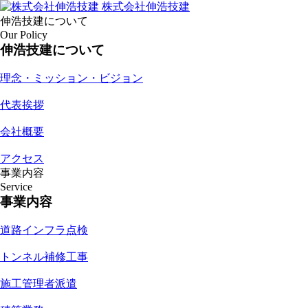
株式会社伸浩技建
伸浩技建について
Our Policy
伸浩技建について
理念・ミッション・ビジョン
代表挨拶
会社概要
アクセス
事業内容
Service
事業内容
道路インフラ点検
トンネル補修工事
施工管理者派遣