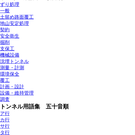
ずり処理
一般
土留め路面覆工
地山安定処理
契約
安全衛生
掘削
支保工
機械設備
沈埋トンネル
測量・計測
環境保全
覆工
計画・設計
設備・維持管理
調査
トンネル用語集 五十音順
ア行
カ行
サ行
タ行