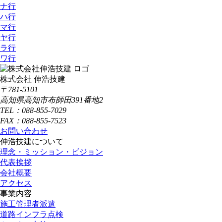
ナ行
ハ行
マ行
ヤ行
ラ行
ワ行
株式会社 伸浩技建
〒781-5101
高知県高知市布師田391番地2
TEL：088-855-7029
FAX：088-855-7523
お問い合わせ
伸浩技建について
理念・ミッション・ビジョン
代表挨拶
会社概要
アクセス
事業内容
施工管理者派遣
道路インフラ点検