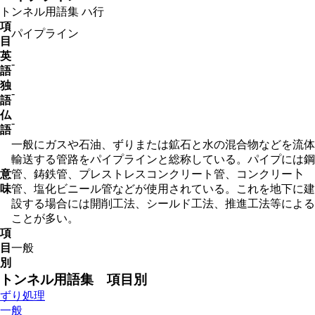
トンネル用語集
ハ行
項
パイプライン
目
英
-
語
独
-
語
仏
-
語
一般にガスや石油、ずりまたは鉱石と水の混合物などを流体
輸送する管路をパイプラインと総称している。パイプには鋼
意
管、鋳鉄管、プレストレスコンクリート管、コンクリー卜
味
管、塩化ビニール管などが使用されている。これを地下に建
設する場合には開削工法、シールド工法、推進工法等による
ことが多い。
項
目
一般
別
トンネル用語集 項目別
ずり処理
一般