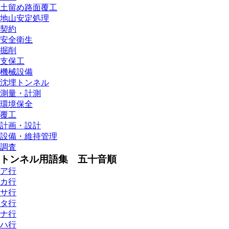
土留め路面覆工
地山安定処理
契約
安全衛生
掘削
支保工
機械設備
沈埋トンネル
測量・計測
環境保全
覆工
計画・設計
設備・維持管理
調査
トンネル用語集 五十音順
ア行
カ行
サ行
タ行
ナ行
ハ行