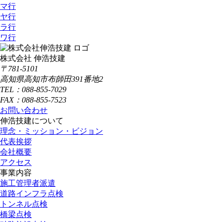
マ行
ヤ行
ラ行
ワ行
株式会社 伸浩技建
〒781-5101
高知県高知市布師田391番地2
TEL：088-855-7029
FAX：088-855-7523
お問い合わせ
伸浩技建について
理念・ミッション・ビジョン
代表挨拶
会社概要
アクセス
事業内容
施工管理者派遣
道路インフラ点検
トンネル点検
橋梁点検