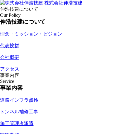
株式会社伸浩技建
伸浩技建について
Our Policy
伸浩技建について
理念・ミッション・ビジョン
代表挨拶
会社概要
アクセス
事業内容
Service
事業内容
道路インフラ点検
トンネル補修工事
施工管理者派遣