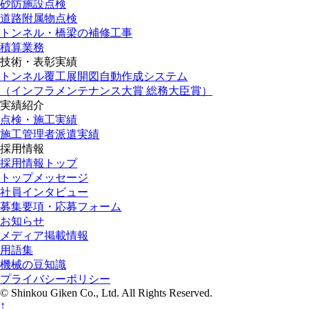
砂防施設点検
道路附属物点検
トンネル・橋梁の補修工事
積算業務
技術・表彰実績
トンネル覆工展開図自動作成システム
（インフラメンテナンス大賞 総務大臣賞）
実績紹介
点検・施工実績
施工管理者派遣実績
採用情報
採用情報トップ
トップメッセージ
社員インタビュー
募集要項・応募フォーム
お知らせ
メディア掲載情報
用語集
機械の豆知識
プライバシーポリシー
© Shinkou Giken Co., Ltd. All Rights Reserved.
↑