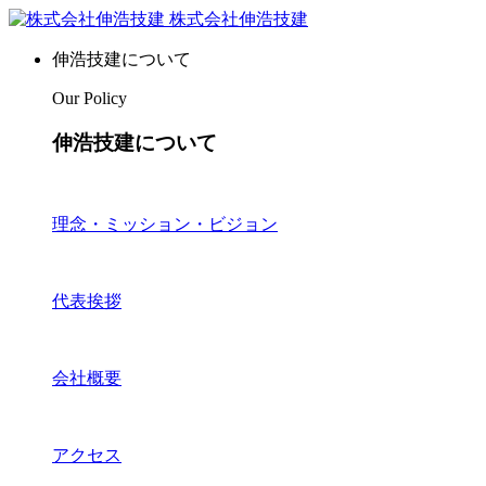
株式会社伸浩技建
伸浩技建について
Our Policy
伸浩技建について
理念・ミッション・ビジョン
代表挨拶
会社概要
アクセス