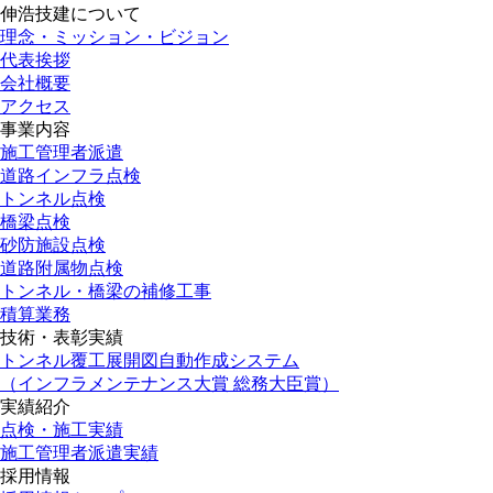
伸浩技建について
理念・ミッション・ビジョン
代表挨拶
会社概要
アクセス
事業内容
施工管理者派遣
道路インフラ点検
トンネル点検
橋梁点検
砂防施設点検
道路附属物点検
トンネル・橋梁の補修工事
積算業務
技術・表彰実績
トンネル覆工展開図自動作成システム
（インフラメンテナンス大賞 総務大臣賞）
実績紹介
点検・施工実績
施工管理者派遣実績
採用情報