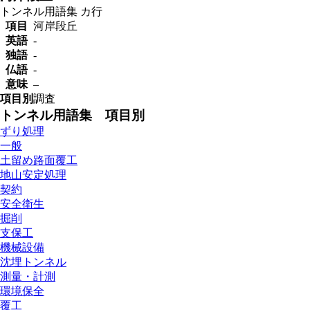
トンネル用語集
カ行
項目
河岸段丘
英語
-
独語
-
仏語
-
意味
–
項目別
調査
トンネル用語集 項目別
ずり処理
一般
土留め路面覆工
地山安定処理
契約
安全衛生
掘削
支保工
機械設備
沈埋トンネル
測量・計測
環境保全
覆工