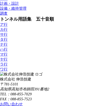
計画・設計
設備・維持管理
調査
トンネル用語集 五十音順
ア行
カ行
サ行
タ行
ナ行
ハ行
マ行
ヤ行
ラ行
ワ行
株式会社 伸浩技建
〒781-5101
高知県高知市布師田391番地2
TEL：088-855-7029
FAX：088-855-7523
お問い合わせ