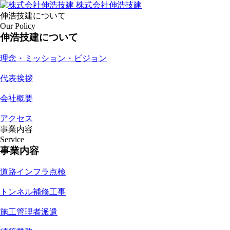
株式会社伸浩技建
伸浩技建について
Our Policy
伸浩技建について
理念・ミッション・ビジョン
代表挨拶
会社概要
アクセス
事業内容
Service
事業内容
道路インフラ点検
トンネル補修工事
施工管理者派遣