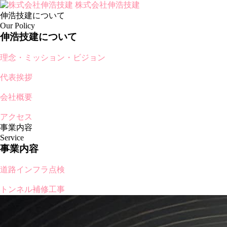
株式会社伸浩技建
伸浩技建について
Our Policy
伸浩技建について
理念・ミッション・ビジョン
代表挨拶
会社概要
アクセス
事業内容
Service
事業内容
道路インフラ点検
トンネル補修工事