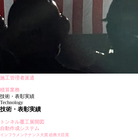
施工管理者派遣
積算業務
技術・表彰実績
Technology
技術・表彰実績
トンネル覆工展開図
自動作成システム
インフラメンテナンス大賞 総務大臣賞