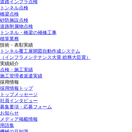
道路インフラ点検
トンネル点検
橋梁点検
砂防施設点検
道路附属物点検
トンネル・橋梁の補修工事
積算業務
技術・表彰実績
トンネル覆工展開図自動作成システム
（インフラメンテナンス大賞 総務大臣賞）
実績紹介
点検・施工実績
施工管理者派遣実績
採用情報
採用情報トップ
トップメッセージ
社員インタビュー
募集要項・応募フォーム
お知らせ
メディア掲載情報
用語集
機械の豆知識