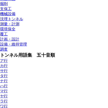
掘削
支保工
機械設備
沈埋トンネル
測量・計測
環境保全
覆工
計画・設計
設備・維持管理
調査
トンネル用語集 五十音順
ア行
カ行
サ行
タ行
ナ行
ハ行
マ行
ヤ行
ラ行
ワ行