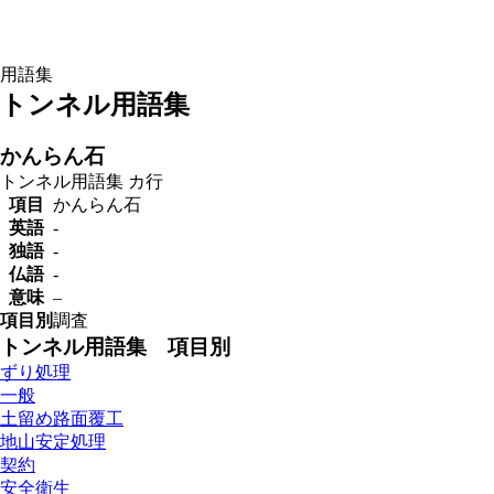
用語集
トンネル用語集
かんらん石
トンネル用語集
カ行
項目
かんらん石
英語
-
独語
-
仏語
-
意味
–
項目別
調査
トンネル用語集 項目別
ずり処理
一般
土留め路面覆工
地山安定処理
契約
安全衛生