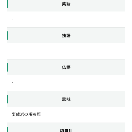
英語
-
独語
-
仏語
-
意味
変成岩の項参照
項目別