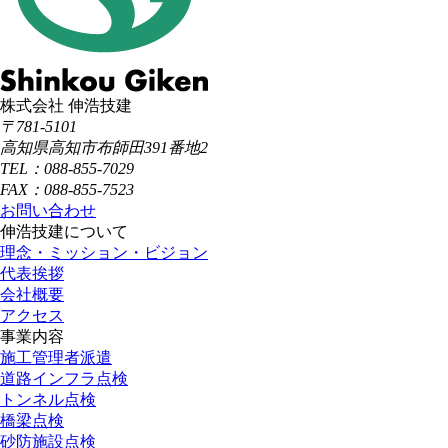
株式会社 伸浩技建
〒781-5101
高知県高知市布師田391番地2
TEL：088-855-7029
FAX：088-855-7523
お問い合わせ
伸浩技建について
理念・ミッション・ビジョン
代表挨拶
会社概要
アクセス
事業内容
施工管理者派遣
道路インフラ点検
トンネル点検
橋梁点検
砂防施設点検