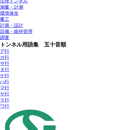
沈埋トンネル
測量・計測
環境保全
覆工
計画・設計
設備・維持管理
調査
トンネル用語集 五十音順
ア行
カ行
サ行
タ行
ナ行
ハ行
マ行
ヤ行
ラ行
ワ行