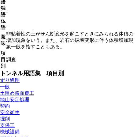
語
独
-
語
仏
-
語
非粘着性の土がせん断変形を起こすときにみられる体積の
意
増加現象をいう。また、岩石の破壊変形に伴う体積増加現
味
象一般を指すこともある。
項
目
調査
別
トンネル用語集 項目別
ずり処理
一般
土留め路面覆工
地山安定処理
契約
安全衛生
掘削
支保工
機械設備