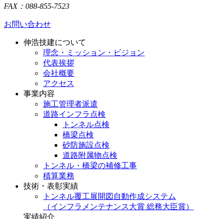
FAX：088-855-7523
お問い合わせ
伸浩技建について
理念・ミッション・ビジョン
代表挨拶
会社概要
アクセス
事業内容
施工管理者派遣
道路インフラ点検
トンネル点検
橋梁点検
砂防施設点検
道路附属物点検
トンネル・橋梁の補修工事
積算業務
技術・表彰実績
トンネル覆工展開図自動作成システム
（インフラメンテナンス大賞 総務大臣賞）
実績紹介