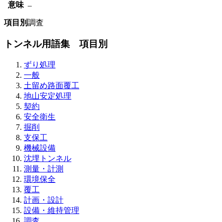
意味
–
項目別
調査
トンネル用語集 項目別
ずり処理
一般
土留め路面覆工
地山安定処理
契約
安全衛生
掘削
支保工
機械設備
沈埋トンネル
測量・計測
環境保全
覆工
計画・設計
設備・維持管理
調査