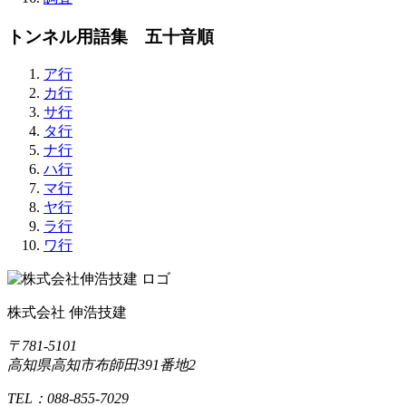
トンネル用語集 五十音順
ア行
カ行
サ行
タ行
ナ行
ハ行
マ行
ヤ行
ラ行
ワ行
株式会社 伸浩技建
〒781-5101
高知県高知市布師田391番地2
TEL：088-855-7029