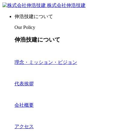
株式会社伸浩技建
伸浩技建について
Our Policy
伸浩技建について
理念・ミッション・ビジョン
代表挨拶
会社概要
アクセス