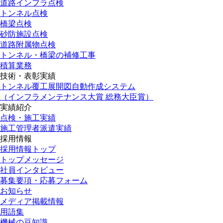
道路インフラ点検
トンネル点検
橋梁点検
砂防施設点検
道路附属物点検
トンネル・橋梁の補修工事
積算業務
技術・表彰実績
トンネル覆工展開図自動作成システム
（インフラメンテナンス大賞 総務大臣賞）
実績紹介
点検・施工実績
施工管理者派遣実績
採用情報
採用情報トップ
トップメッセージ
社員インタビュー
募集要項・応募フォーム
お知らせ
メディア掲載情報
用語集
機械の豆知識