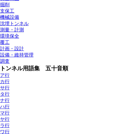
掘削
支保工
機械設備
沈埋トンネル
測量・計測
環境保全
覆工
計画・設計
設備・維持管理
調査
トンネル用語集 五十音順
ア行
カ行
サ行
タ行
ナ行
ハ行
マ行
ヤ行
ラ行
ワ行