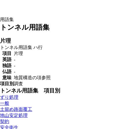
用語集
トンネル用語集
片理
トンネル用語集
ハ行
項目
片理
英語
-
独語
-
仏語
-
意味
地質構造の項参照
項目別
調査
トンネル用語集 項目別
ずり処理
一般
土留め路面覆工
地山安定処理
契約
安全衛生