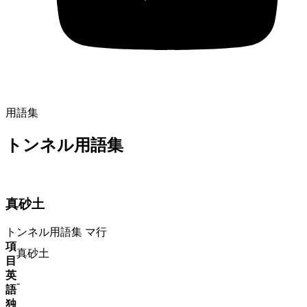
用語集
トンネル用語集
真砂土
トンネル用語集
マ行
項
真砂土
目
英
-
語
独