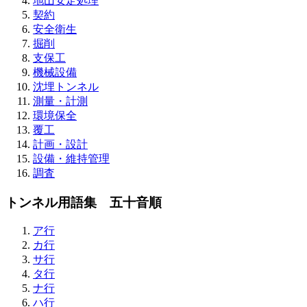
地山安定処理
契約
安全衛生
掘削
支保工
機械設備
沈埋トンネル
測量・計測
環境保全
覆工
計画・設計
設備・維持管理
調査
トンネル用語集 五十音順
ア行
カ行
サ行
タ行
ナ行
ハ行