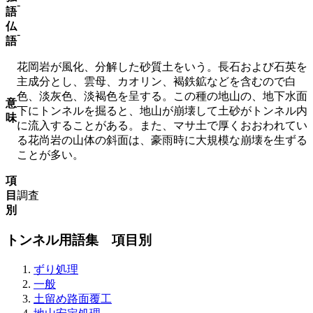
-
語
仏
-
語
花岡岩が風化、分解した砂質土をいう。長石および石英を
主成分とし、雲母、カオリン、褐鉄鉱などを含むので白
色、淡灰色、淡褐色を呈する。この種の地山の、地下水面
意
下にトンネルを掘ると、地山が崩壊して土砂がトンネル内
味
に流入することがある。また、マサ土で厚くおおわれてい
る花尚岩の山体の斜面は、豪雨時に大規模な崩壊を生ずる
ことが多い。
項
目
調査
別
トンネル用語集 項目別
ずり処理
一般
土留め路面覆工