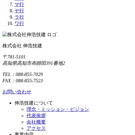
マ行
ヤ行
ラ行
ワ行
株式会社 伸浩技建
〒781-5101
高知県高知市布師田391番地2
TEL：088-855-7029
FAX：088-855-7523
お問い合わせ
伸浩技建について
理念・ミッション・ビジョン
代表挨拶
会社概要
アクセス
事業内容