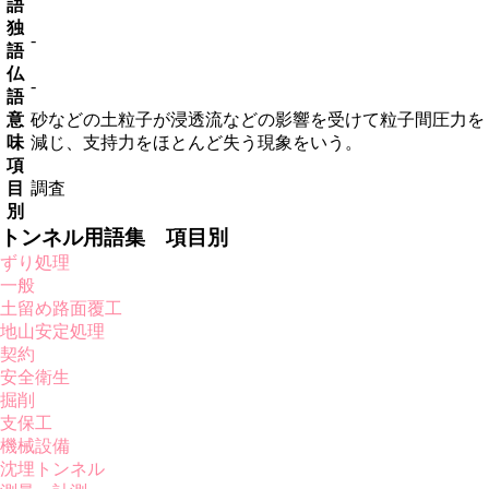
語
独
-
語
仏
-
語
意
砂などの土粒子が浸透流などの影響を受けて粒子間圧力を
味
減じ、支持力をほとんど失う現象をいう。
項
目
調査
別
トンネル用語集 項目別
ずり処理
一般
土留め路面覆工
地山安定処理
契約
安全衛生
掘削
支保工
機械設備
沈埋トンネル