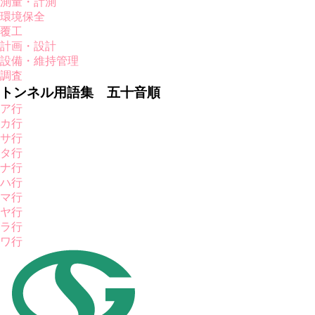
測量・計測
環境保全
覆工
計画・設計
設備・維持管理
調査
トンネル用語集 五十音順
ア行
カ行
サ行
タ行
ナ行
ハ行
マ行
ヤ行
ラ行
ワ行