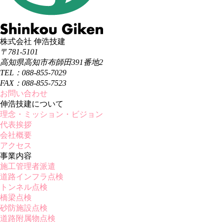
株式会社 伸浩技建
〒781-5101
高知県高知市布師田391番地2
TEL：088-855-7029
FAX：088-855-7523
お問い合わせ
伸浩技建について
理念・ミッション・ビジョン
代表挨拶
会社概要
アクセス
事業内容
施工管理者派遣
道路インフラ点検
トンネル点検
橋梁点検
砂防施設点検
道路附属物点検