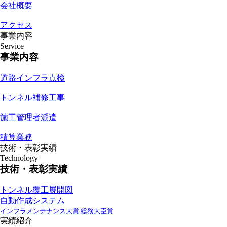
会社概要
アクセス
事業内容
Service
事業内容
道路インフラ点検
トンネル補修工事
施工管理者派遣
積算業務
技術・表彰実績
Technology
技術・表彰実績
トンネル覆工展開図
自動作成システム
インフラメンテナンス大賞 総務大臣賞
実績紹介