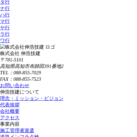
タ行
ナ行
ハ行
マ行
ヤ行
ラ行
ワ行
株式会社 伸浩技建
〒781-5101
高知県高知市布師田391番地2
TEL：088-855-7029
FAX：088-855-7523
お問い合わせ
伸浩技建について
理念・ミッション・ビジョン
代表挨拶
会社概要
アクセス
事業内容
施工管理者派遣
道路インフラ点検