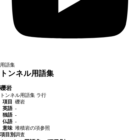
用語集
トンネル用語集
礫岩
トンネル用語集
ラ行
項目
礫岩
英語
-
独語
-
仏語
-
意味
堆積岩の項参照
項目別
調査