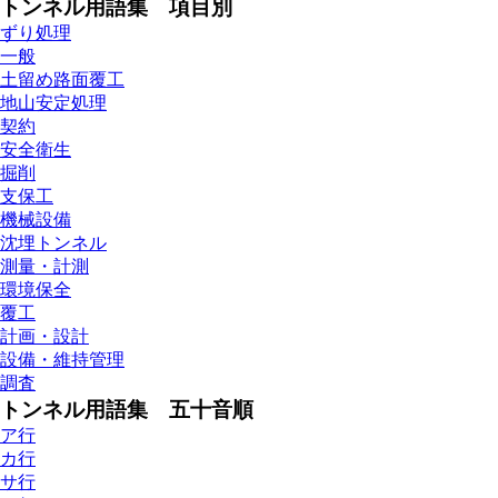
トンネル用語集 項目別
ずり処理
一般
土留め路面覆工
地山安定処理
契約
安全衛生
掘削
支保工
機械設備
沈埋トンネル
測量・計測
環境保全
覆工
計画・設計
設備・維持管理
調査
トンネル用語集 五十音順
ア行
カ行
サ行