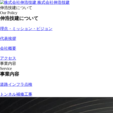
株式会社伸浩技建
伸浩技建について
Our Policy
伸浩技建について
理念・ミッション・ビジョン
代表挨拶
会社概要
アクセス
事業内容
Service
事業内容
道路インフラ点検
トンネル補修工事