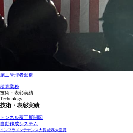
施工管理者派遣
積算業務
技術・表彰実績
Technology
技術・表彰実績
トンネル覆工展開図
自動作成システム
インフラメンテナンス大賞 総務大臣賞