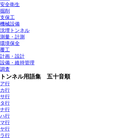
安全衛生
掘削
支保工
機械設備
沈埋トンネル
測量・計測
環境保全
覆工
計画・設計
設備・維持管理
調査
トンネル用語集 五十音順
ア行
カ行
サ行
タ行
ナ行
ハ行
マ行
ヤ行
ラ行