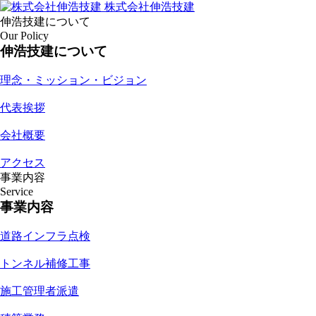
株式会社伸浩技建
伸浩技建について
Our Policy
伸浩技建について
理念・ミッション・ビジョン
代表挨拶
会社概要
アクセス
事業内容
Service
事業内容
道路インフラ点検
トンネル補修工事
施工管理者派遣