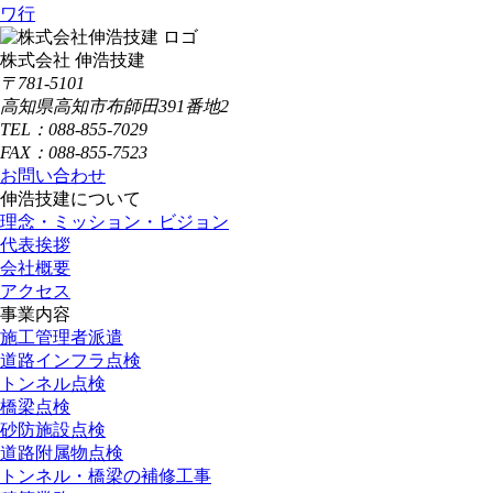
ワ行
株式会社 伸浩技建
〒781-5101
高知県高知市布師田391番地2
TEL：088-855-7029
FAX：088-855-7523
お問い合わせ
伸浩技建について
理念・ミッション・ビジョン
代表挨拶
会社概要
アクセス
事業内容
施工管理者派遣
道路インフラ点検
トンネル点検
橋梁点検
砂防施設点検
道路附属物点検
トンネル・橋梁の補修工事