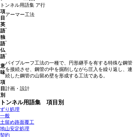
トンネル用語集
ア行
項
アーマー工法
目
英
-
語
独
-
語
仏
-
語
パイプルーフ工法の一種で、円形継手を有する特殊な鋼管
意
を接続させ、鋼管の中を掘削しながら圧入を繰り返し、連
味
続した鋼管の山留め壁を形成する工法である。
項
目
計画・設計
別
トンネル用語集 項目別
ずり処理
一般
土留め路面覆工
地山安定処理
契約