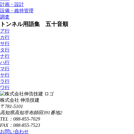
計画・設計
設備・維持管理
調査
トンネル用語集 五十音順
ア行
カ行
サ行
タ行
ナ行
ハ行
マ行
ヤ行
ラ行
ワ行
株式会社 伸浩技建
〒781-5101
高知県高知市布師田391番地2
TEL：088-855-7029
FAX：088-855-7523
お問い合わせ