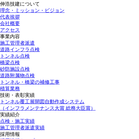
伸浩技建について
理念・ミッション・ビジョン
代表挨拶
会社概要
アクセス
事業内容
施工管理者派遣
道路インフラ点検
トンネル点検
橋梁点検
砂防施設点検
道路附属物点検
トンネル・橋梁の補修工事
積算業務
技術・表彰実績
トンネル覆工展開図自動作成システム
（インフラメンテナンス大賞 総務大臣賞）
実績紹介
点検・施工実績
施工管理者派遣実績
採用情報