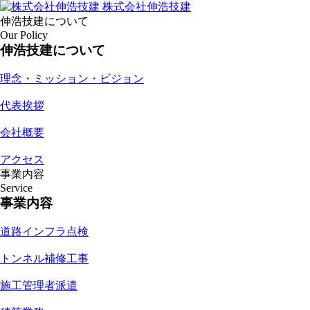
株式会社伸浩技建
伸浩技建について
Our Policy
伸浩技建について
理念・ミッション・ビジョン
代表挨拶
会社概要
アクセス
事業内容
Service
事業内容
道路インフラ点検
トンネル補修工事
施工管理者派遣