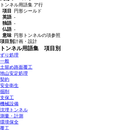
トンネル用語集
ア行
項目
円形シールド
英語
-
独語
-
仏語
-
意味
円形トンネルの項参照
項目別
計画・設計
トンネル用語集 項目別
ずり処理
一般
土留め路面覆工
地山安定処理
契約
安全衛生
掘削
支保工
機械設備
沈埋トンネル
測量・計測
環境保全
覆工