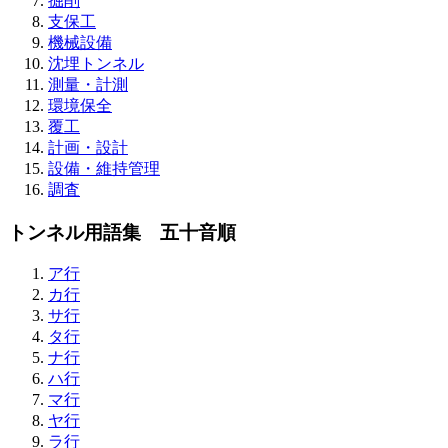
掘削
支保工
機械設備
沈埋トンネル
測量・計測
環境保全
覆工
計画・設計
設備・維持管理
調査
トンネル用語集 五十音順
ア行
カ行
サ行
タ行
ナ行
ハ行
マ行
ヤ行
ラ行