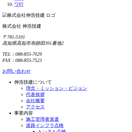
ワ行
株式会社 伸浩技建
〒781-5101
高知県高知市布師田391番地2
TEL：088-855-7029
FAX：088-855-7523
お問い合わせ
伸浩技建について
理念・ミッション・ビジョン
代表挨拶
会社概要
アクセス
事業内容
施工管理者派遣
道路インフラ点検
トンネル点検