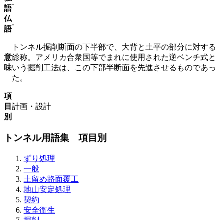
-
語
仏
-
語
トンネル掘削断面の下半部で、大背と土平の部分に対する
意
総称。アメリカ合衆国等でまれに使用された逆ベンチ式と
味
いう掘削工法は、この下部半断面を先進させるものであっ
た。
項
目
計画・設計
別
トンネル用語集 項目別
ずり処理
一般
土留め路面覆工
地山安定処理
契約
安全衛生