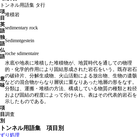
トンネル用語集
タ行
項
堆積岩
目
英
sedimentary rock
語
独
Sedimntgestein
語
仏
roche sdimentaire
語
水底や地表に堆積した堆積物が、地質時代を通しての物理
的・化学的作用により固結形成された岩石をいう。既存岩石
の破砕片、分解生成物、火山活動による放出物、生物の遺骸
意
などの混合物からなり層状に重なりあった地層の形をなす。
味
分類は、運搬・堆積の方法、構成している物質の種類と粒径
および固結の程度によって分けられ、表はその代表的岩石を
示したものである。
項
目
調査
別
トンネル用語集 項目別
ずり処理