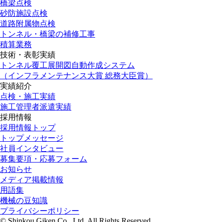
橋梁点検
砂防施設点検
道路附属物点検
トンネル・橋梁の補修工事
積算業務
技術・表彰実績
トンネル覆工展開図自動作成システム
（インフラメンテナンス大賞 総務大臣賞）
実績紹介
点検・施工実績
施工管理者派遣実績
採用情報
採用情報トップ
トップメッセージ
社員インタビュー
募集要項・応募フォーム
お知らせ
メディア掲載情報
用語集
機械の豆知識
プライバシーポリシー
© Shinkou Giken Co., Ltd. All Rights Reserved.