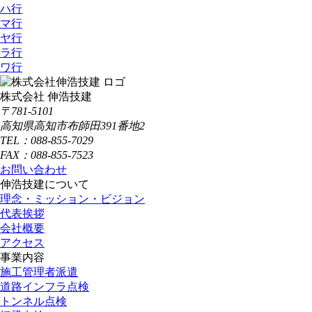
ハ行
マ行
ヤ行
ラ行
ワ行
株式会社 伸浩技建
〒781-5101
高知県高知市布師田391番地2
TEL：088-855-7029
FAX：088-855-7523
お問い合わせ
伸浩技建について
理念・ミッション・ビジョン
代表挨拶
会社概要
アクセス
事業内容
施工管理者派遣
道路インフラ点検
トンネル点検