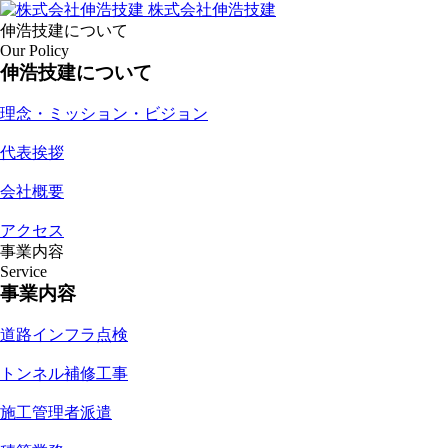
株式会社伸浩技建
伸浩技建について
Our Policy
伸浩技建について
理念・ミッション・ビジョン
代表挨拶
会社概要
アクセス
事業内容
Service
事業内容
道路インフラ点検
トンネル補修工事
施工管理者派遣