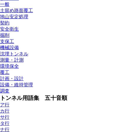
一般
土留め路面覆工
地山安定処理
契約
安全衛生
掘削
支保工
機械設備
沈埋トンネル
測量・計測
環境保全
覆工
計画・設計
設備・維持管理
調査
トンネル用語集 五十音順
ア行
カ行
サ行
タ行
ナ行