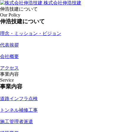
株式会社伸浩技建
伸浩技建について
Our Policy
伸浩技建について
理念・ミッション・ビジョン
代表挨拶
会社概要
アクセス
事業内容
Service
事業内容
道路インフラ点検
トンネル補修工事
施工管理者派遣