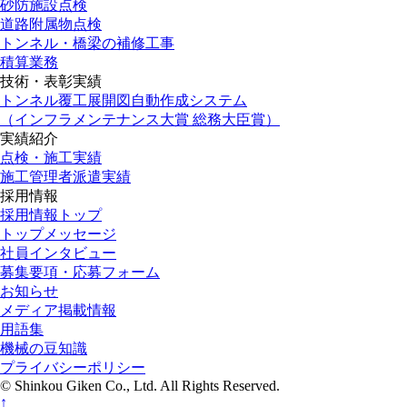
砂防施設点検
道路附属物点検
トンネル・橋梁の補修工事
積算業務
技術・表彰実績
トンネル覆工展開図自動作成システム
（インフラメンテナンス大賞 総務大臣賞）
実績紹介
点検・施工実績
施工管理者派遣実績
採用情報
採用情報トップ
トップメッセージ
社員インタビュー
募集要項・応募フォーム
お知らせ
メディア掲載情報
用語集
機械の豆知識
プライバシーポリシー
© Shinkou Giken Co., Ltd. All Rights Reserved.
↑