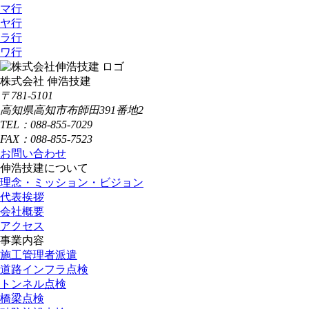
マ行
ヤ行
ラ行
ワ行
株式会社 伸浩技建
〒781-5101
高知県高知市布師田391番地2
TEL：088-855-7029
FAX：088-855-7523
お問い合わせ
伸浩技建について
理念・ミッション・ビジョン
代表挨拶
会社概要
アクセス
事業内容
施工管理者派遣
道路インフラ点検
トンネル点検
橋梁点検