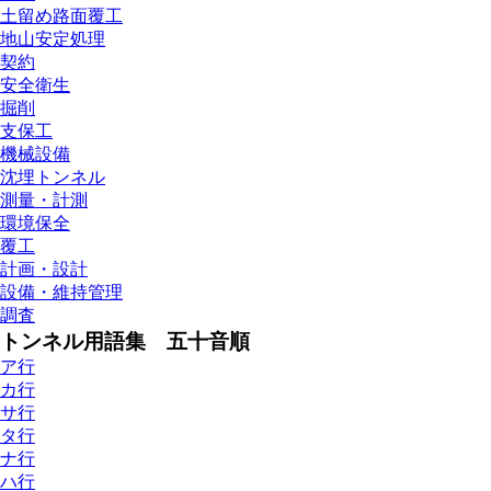
土留め路面覆工
地山安定処理
契約
安全衛生
掘削
支保工
機械設備
沈埋トンネル
測量・計測
環境保全
覆工
計画・設計
設備・維持管理
調査
トンネル用語集 五十音順
ア行
カ行
サ行
タ行
ナ行
ハ行