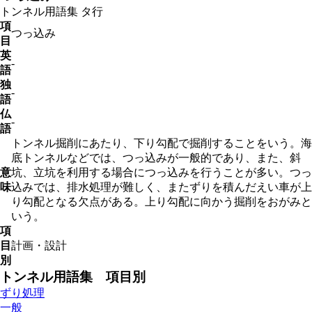
トンネル用語集
タ行
項
つっ込み
目
英
-
語
独
-
語
仏
-
語
トンネル掘削にあたり、下り勾配で掘削することをいう。海
底トンネルなどでは、つっ込みが一般的であり、また、斜
意
坑、立坑を利用する場合につっ込みを行うことが多い。つっ
味
込みでは、排水処理が難しく、またずりを積んだえい車が上
り勾配となる欠点がある。上り勾配に向かう掘削をおがみと
いう。
項
目
計画・設計
別
トンネル用語集 項目別
ずり処理
一般