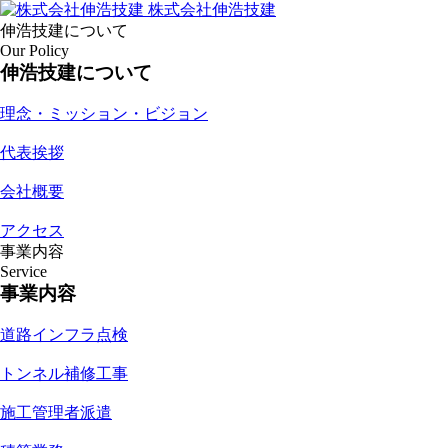
株式会社伸浩技建
伸浩技建について
Our Policy
伸浩技建について
理念・ミッション・ビジョン
代表挨拶
会社概要
アクセス
事業内容
Service
事業内容
道路インフラ点検
トンネル補修工事
施工管理者派遣