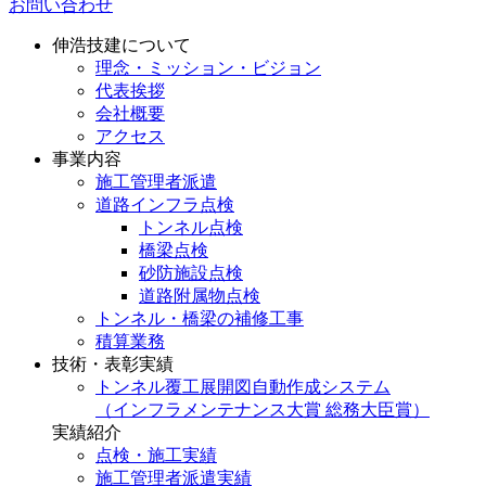
お問い合わせ
伸浩技建について
理念・ミッション・ビジョン
代表挨拶
会社概要
アクセス
事業内容
施工管理者派遣
道路インフラ点検
トンネル点検
橋梁点検
砂防施設点検
道路附属物点検
トンネル・橋梁の補修工事
積算業務
技術・表彰実績
トンネル覆工展開図自動作成システム
（インフラメンテナンス大賞 総務大臣賞）
実績紹介
点検・施工実績
施工管理者派遣実績