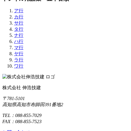
ア行
カ行
サ行
タ行
ナ行
ハ行
マ行
ヤ行
ラ行
ワ行
株式会社 伸浩技建
〒781-5101
高知県高知市布師田391番地2
TEL：088-855-7029
FAX：088-855-7523