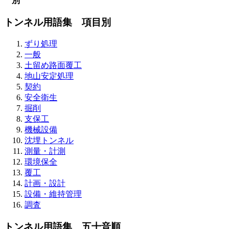
別
トンネル用語集 項目別
ずり処理
一般
土留め路面覆工
地山安定処理
契約
安全衛生
掘削
支保工
機械設備
沈埋トンネル
測量・計測
環境保全
覆工
計画・設計
設備・維持管理
調査
トンネル用語集 五十音順