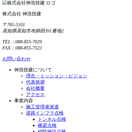
株式会社 伸浩技建
〒781-5101
高知県高知市布師田391番地2
TEL：088-855-7029
FAX：088-855-7523
お問い合わせ
伸浩技建について
理念・ミッション・ビジョン
代表挨拶
会社概要
アクセス
事業内容
施工管理者派遣
道路インフラ点検
トンネル点検
橋梁点検
砂防施設点検