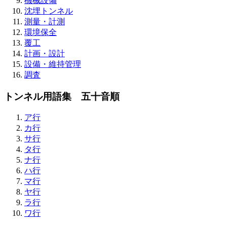
機械設備
沈埋トンネル
測量・計測
環境保全
覆工
計画・設計
設備・維持管理
調査
トンネル用語集 五十音順
ア行
カ行
サ行
タ行
ナ行
ハ行
マ行
ヤ行
ラ行
ワ行