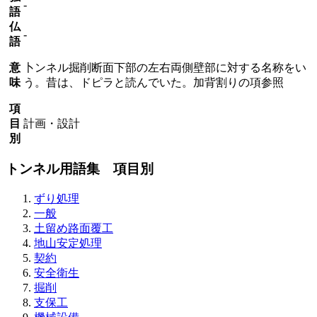
-
語
仏
-
語
意
卜ンネル掘削断面下部の左右両側壁部に対する名称をい
味
う。昔は、ドピラと読んでいた。加背割りの項参照
項
目
計画・設計
別
トンネル用語集 項目別
ずり処理
一般
土留め路面覆工
地山安定処理
契約
安全衛生
掘削
支保工