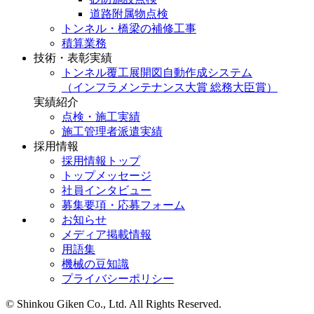
道路附属物点検
トンネル・橋梁の補修工事
積算業務
技術・表彰実績
トンネル覆工展開図自動作成システム
（インフラメンテナンス大賞 総務大臣賞）
実績紹介
点検・施工実績
施工管理者派遣実績
採用情報
採用情報トップ
トップメッセージ
社員インタビュー
募集要項・応募フォーム
お知らせ
メディア掲載情報
用語集
機械の豆知識
プライバシーポリシー
© Shinkou Giken Co., Ltd. All Rights Reserved.