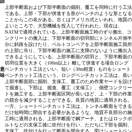
語
上部半断面および下部半断面の掘削、覆工を同時に行う工法
である。上部・下部が併進する形がベンチのような形となる
ことからこの名がある。古くはアメリカ式といわれ、地質の
よいところで、大型機械を投入して行われた。現在は、
NATMで適用されている。上部半断面施工時のずり搬出、コ
ンクリートの搬入は、下部半断面の切羽部にトンネル片側半
分に斜路を設けたり、ベルトコンベアを上部半断面施工箇所
の上部に吊り、下部半断面の施工に支障のないように搬出入
できるようにしている。上部半断面の切羽と、下部半断面の
切羽位置を大きく（100m以上）離して併進する場合ロング
意
ベンチカット工法といい、短い（30m程度）ものをショート
味
ベンチカット工法という。ロングベンチカット工法は、長い
上部半断面部に掘削、支保工、覆工のため作業ヤードを設け
て掘進し、下部は、掘進、覆工（支保工）、側壁コンクリー
トを施工する。上部半断面区間が長いほど、上・下部の作業
の競合を減少することができる。良質の地質に適用される。
一方、ショートベンチカット工法は、トンネル断面をできる
だけ短時間に閉合する必要があるような、地質不良部分の施
工時に適用される。上部半断面で鋼アーチ、またはロックボ
ルトなどの支保工後に吹付けを行い、ただちに下部を掘削、
支保工、吹付けを行って断面を閉合する。図はショートベン