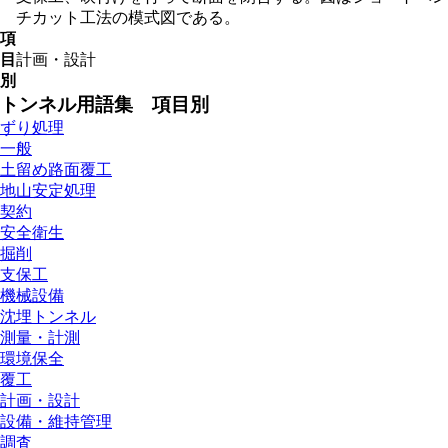
チカット工法の模式図である。
項
目
計画・設計
別
トンネル用語集 項目別
ずり処理
一般
土留め路面覆工
地山安定処理
契約
安全衛生
掘削
支保工
機械設備
沈埋トンネル
測量・計測
環境保全
覆工
計画・設計
設備・維持管理
調査