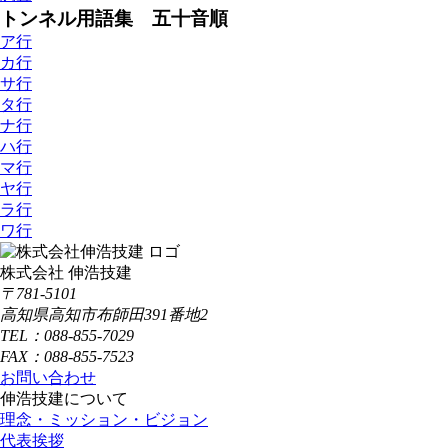
トンネル用語集 五十音順
ア行
カ行
サ行
タ行
ナ行
ハ行
マ行
ヤ行
ラ行
ワ行
株式会社 伸浩技建
〒781-5101
高知県高知市布師田391番地2
TEL：088-855-7029
FAX：088-855-7523
お問い合わせ
伸浩技建について
理念・ミッション・ビジョン
代表挨拶