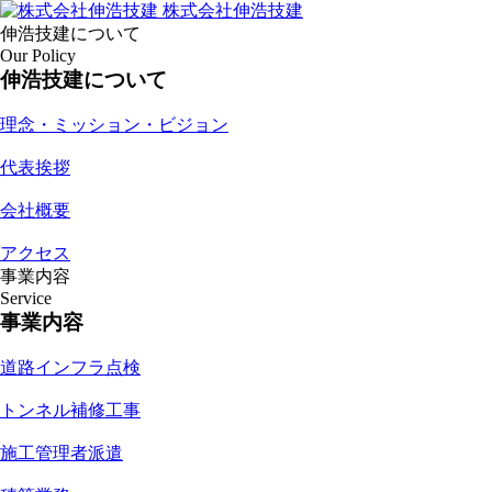
株式会社伸浩技建
伸浩技建について
Our Policy
伸浩技建について
理念・ミッション・ビジョン
代表挨拶
会社概要
アクセス
事業内容
Service
事業内容
道路インフラ点検
トンネル補修工事
施工管理者派遣