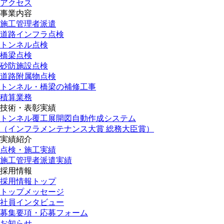
アクセス
事業内容
施工管理者派遣
道路インフラ点検
トンネル点検
橋梁点検
砂防施設点検
道路附属物点検
トンネル・橋梁の補修工事
積算業務
技術・表彰実績
トンネル覆工展開図自動作成システム
（インフラメンテナンス大賞 総務大臣賞）
実績紹介
点検・施工実績
施工管理者派遣実績
採用情報
採用情報トップ
トップメッセージ
社員インタビュー
募集要項・応募フォーム
お知らせ