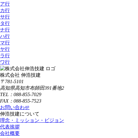
ア行
カ行
サ行
タ行
ナ行
ハ行
マ行
ヤ行
ラ行
ワ行
株式会社 伸浩技建
〒781-5101
高知県高知市布師田391番地2
TEL：088-855-7029
FAX：088-855-7523
お問い合わせ
伸浩技建について
理念・ミッション・ビジョン
代表挨拶
会社概要