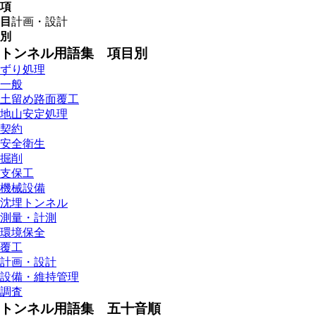
項
目
計画・設計
別
トンネル用語集 項目別
ずり処理
一般
土留め路面覆工
地山安定処理
契約
安全衛生
掘削
支保工
機械設備
沈埋トンネル
測量・計測
環境保全
覆工
計画・設計
設備・維持管理
調査
トンネル用語集 五十音順