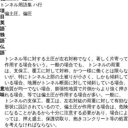
トンネル用語集
ハ行
項
偏土圧、偏圧
目
英
-
語
独
-
語
仏
-
語
トンネル等に対する土圧が左右対称でなく、著しく片寄って
作用する場合をいう。一般の場合でも、 トンネルの荷重
は、支保工、覆工に対して対称、かつ一様に働くとは限らな
いが、特にトンネル上部の土被りが小さく、しかも傾斜して
いる場合、地層がトンネル断面に対して傾斜している場合、
意
地質が均一でない場合、膨張性地質で片側からより強く押さ
味
れる場合、等では偏土圧が作用する場合が多い。一般に、
トンネルの支保工、覆工は、左右対紘の荷重に対して有効な
形状に設計されているので、偏土圧が作用する場合は、危険
になることがあるから十分に注意する必要があり、場合によ
っては、押え盛土、保護切取り、抱きコンクリート等の処置
を考えなければならない。