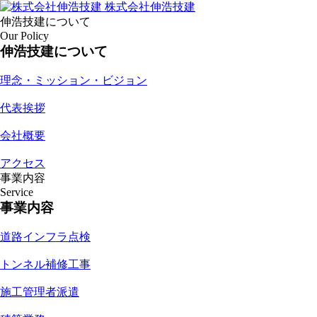
株式会社伸浩技建
伸浩技建について
Our Policy
伸浩技建について
理念・ミッション・ビジョン
代表挨拶
会社概要
アクセス
事業内容
Service
事業内容
道路インフラ点検
トンネル補修工事
施工管理者派遣