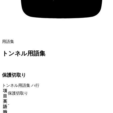
用語集
トンネル用語集
保護切取り
トンネル用語集
ハ行
項
保護切取り
目
英
-
語
独