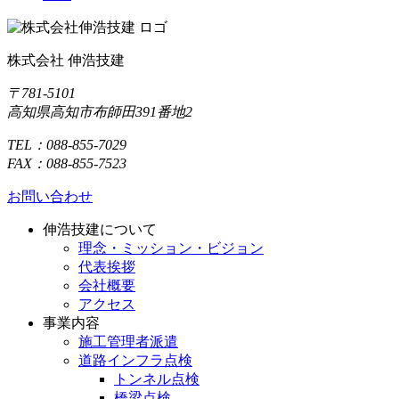
株式会社 伸浩技建
〒781-5101
高知県高知市布師田391番地2
TEL：088-855-7029
FAX：088-855-7523
お問い合わせ
伸浩技建について
理念・ミッション・ビジョン
代表挨拶
会社概要
アクセス
事業内容
施工管理者派遣
道路インフラ点検
トンネル点検
橋梁点検