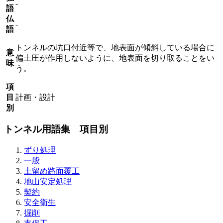
-
語
仏
-
語
トンネルの坑口付近等で、地表面が傾斜している場合に
意
偏土圧が作用しないように、地表面を切り取ることをい
味
う。
項
目
計画・設計
別
トンネル用語集 項目別
ずり処理
一般
土留め路面覆工
地山安定処理
契約
安全衛生
掘削