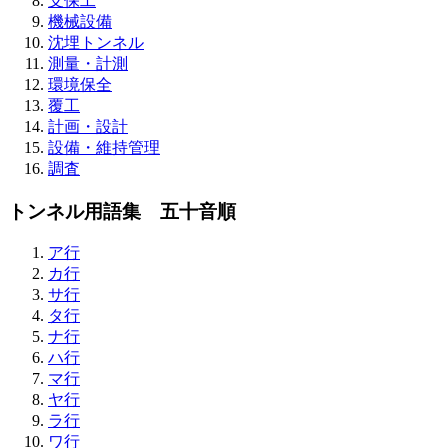
支保工
機械設備
沈埋トンネル
測量・計測
環境保全
覆工
計画・設計
設備・維持管理
調査
トンネル用語集 五十音順
ア行
カ行
サ行
タ行
ナ行
ハ行
マ行
ヤ行
ラ行
ワ行