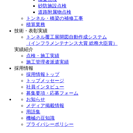
砂防施設点検
道路附属物点検
トンネル・橋梁の補修工事
積算業務
技術・表彰実績
トンネル覆工展開図自動作成システム
（インフラメンテナンス大賞 総務大臣賞）
実績紹介
点検・施工実績
施工管理者派遣実績
採用情報
採用情報トップ
トップメッセージ
社員インタビュー
募集要項・応募フォーム
お知らせ
メディア掲載情報
用語集
機械の豆知識
プライバシーポリシー