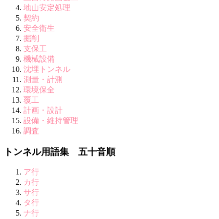
地山安定処理
契約
安全衛生
掘削
支保工
機械設備
沈埋トンネル
測量・計測
環境保全
覆工
計画・設計
設備・維持管理
調査
トンネル用語集 五十音順
ア行
カ行
サ行
タ行
ナ行