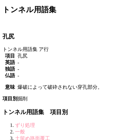
トンネル用語集
孔尻
トンネル用語集
ア行
項目
孔尻
英語
-
独語
-
仏語
-
意味
爆破によって破砕されない穿孔部分。
項目別
掘削
トンネル用語集 項目別
ずり処理
一般
土留め路面覆工