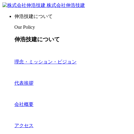
株式会社伸浩技建
伸浩技建について
Our Policy
伸浩技建について
理念・ミッション・ビジョン
代表挨拶
会社概要
アクセス