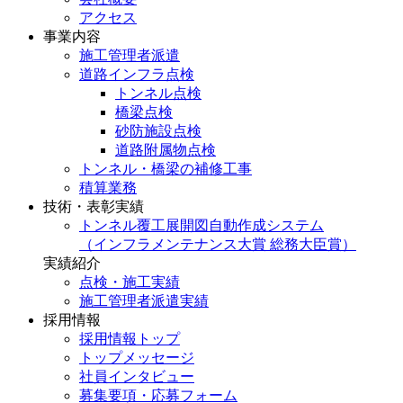
アクセス
事業内容
施工管理者派遣
道路インフラ点検
トンネル点検
橋梁点検
砂防施設点検
道路附属物点検
トンネル・橋梁の補修工事
積算業務
技術・表彰実績
トンネル覆工展開図自動作成システム
（インフラメンテナンス大賞 総務大臣賞）
実績紹介
点検・施工実績
施工管理者派遣実績
採用情報
採用情報トップ
トップメッセージ
社員インタビュー
募集要項・応募フォーム