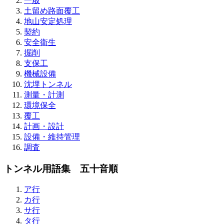
一般
土留め路面覆工
地山安定処理
契約
安全衛生
掘削
支保工
機械設備
沈埋トンネル
測量・計測
環境保全
覆工
計画・設計
設備・維持管理
調査
トンネル用語集 五十音順
ア行
カ行
サ行
タ行