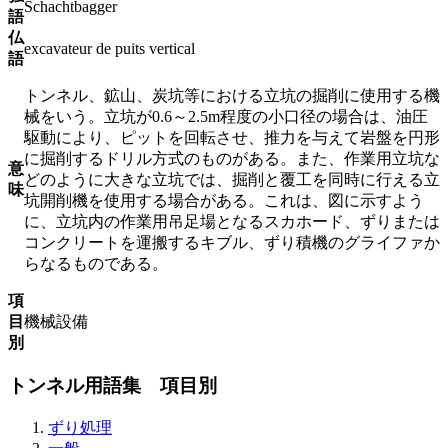
Schachtbagger
語
仏
excavateur de puits vertical
語
トンネル、鉱山、炭坑等における立坑の掘削に使用する機
械をいう。立坑が0.6～2.5m程度の小口径の場合は、油圧
駆動により、ピットを回転させ、推力を与えて岩盤を円形
に掘削するドリル方式のものがある。また、作業用立坑な
意
どのように大きな立坑では、掘削と覆工を同時に行える立
味
坑開削機を使用する場合がある。これは、図に示すよう
に、立坑内の作業用吊足場となるスカホード、ずりまたは
コンクリートを運搬するキブル、ずり積機のグライファか
らなるものである。
項
目
機械設備
別
トンネル用語集 項目別
ずり処理