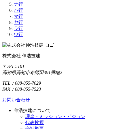
ナ行
ハ行
マ行
ヤ行
ラ行
ワ行
株式会社 伸浩技建
〒781-5101
高知県高知市布師田391番地2
TEL：088-855-7029
FAX：088-855-7523
お問い合わせ
伸浩技建について
理念・ミッション・ビジョン
代表挨拶
会社概要