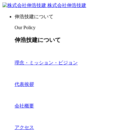
株式会社伸浩技建
伸浩技建について
Our Policy
伸浩技建について
理念・ミッション・ビジョン
代表挨拶
会社概要
アクセス