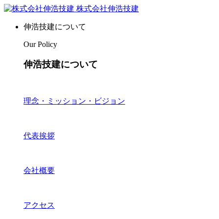
株式会社伸浩技建
伸浩技建について
Our Policy
伸浩技建について
理念・ミッション・ビジョン
代表挨拶
会社概要
アクセス