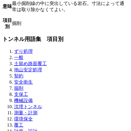
最小掘削線の中に突出している岩石。寸法によって通
意味
常は取り除かなくてよい。
項目
掘削
別
トンネル用語集 項目別
ずり処理
一般
土留め路面覆工
地山安定処理
契約
安全衛生
掘削
支保工
機械設備
沈埋トンネル
測量・計測
環境保全
覆工