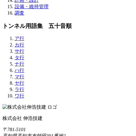
計画・設計
設備・維持管理
調査
トンネル用語集 五十音順
ア行
カ行
サ行
タ行
ナ行
ハ行
マ行
ヤ行
ラ行
ワ行
株式会社 伸浩技建
〒781-5101
高知県高知市布師田391番地2