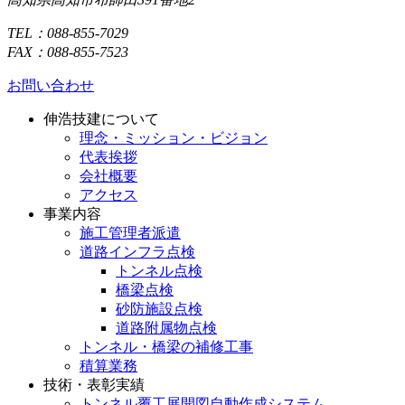
TEL：088-855-7029
FAX：088-855-7523
お問い合わせ
伸浩技建について
理念・ミッション・ビジョン
代表挨拶
会社概要
アクセス
事業内容
施工管理者派遣
道路インフラ点検
トンネル点検
橋梁点検
砂防施設点検
道路附属物点検
トンネル・橋梁の補修工事
積算業務
技術・表彰実績
トンネル覆工展開図自動作成システム