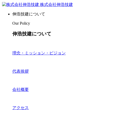
株式会社伸浩技建
伸浩技建について
Our Policy
伸浩技建について
理念・ミッション・ビジョン
代表挨拶
会社概要
アクセス