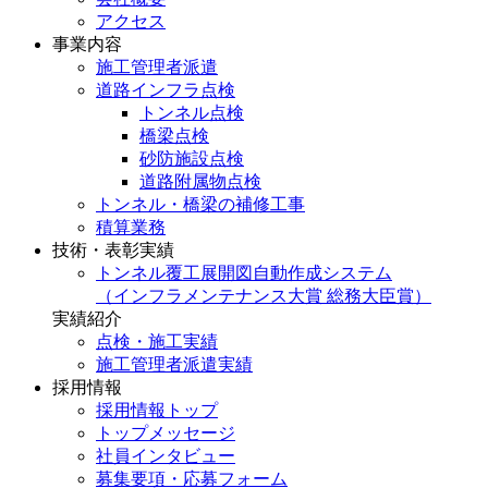
アクセス
事業内容
施工管理者派遣
道路インフラ点検
トンネル点検
橋梁点検
砂防施設点検
道路附属物点検
トンネル・橋梁の補修工事
積算業務
技術・表彰実績
トンネル覆工展開図自動作成システム
（インフラメンテナンス大賞 総務大臣賞）
実績紹介
点検・施工実績
施工管理者派遣実績
採用情報
採用情報トップ
トップメッセージ
社員インタビュー
募集要項・応募フォーム