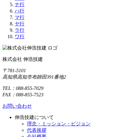
ナ行
ハ行
マ行
ヤ行
ラ行
ワ行
株式会社 伸浩技建
〒781-5101
高知県高知市布師田391番地2
TEL：088-855-7029
FAX：088-855-7523
お問い合わせ
伸浩技建について
理念・ミッション・ビジョン
代表挨拶
会社概要