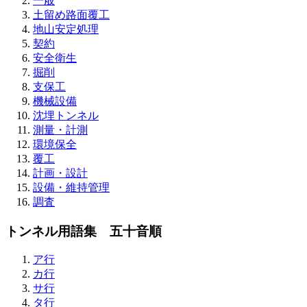
一般
土留め路面覆工
地山安定処理
契約
安全衛生
掘削
支保工
機械設備
沈埋トンネル
測量・計測
環境保全
覆工
計画・設計
設備・維持管理
調査
トンネル用語集 五十音順
ア行
カ行
サ行
タ行