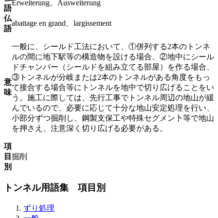
Erweiterung、Ausweiterung
語
仏
abattage en grand、largissement
語
一般に、シールド工法において、①併列する2本のトンネ
ルの間に地下駅等の構造物を設ける場合、②地中にシール
ドチャンパー（シールドを組み立てる部屋）を作る場合、
③トンネルが分岐または2本のトンネルがある角度をもっ
意
て接合する場合等にトンネルを地中で切り広げることをい
味
う。施工に際しては、先行工事でトンネル周辺の地山が緩
んでいるので、必要に応じて十分な地山安定処理を行い、
小部分ずつ掘削し、鋼製支保工や特殊セグメン卜等で地山
を押さえ、注意深く切り広げる必要がある。
項
目
掘削
別
トンネル用語集 項目別
ずり処理