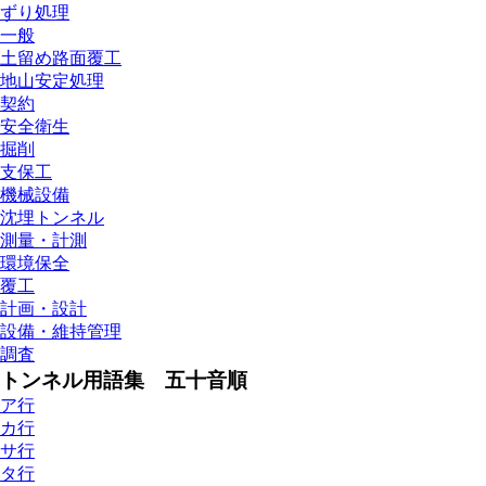
ずり処理
一般
土留め路面覆工
地山安定処理
契約
安全衛生
掘削
支保工
機械設備
沈埋トンネル
測量・計測
環境保全
覆工
計画・設計
設備・維持管理
調査
トンネル用語集 五十音順
ア行
カ行
サ行
タ行