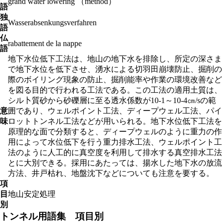
grand water lowering （method）
語
独
Wasserabsenkungsverfahren
語
仏
rabattement de la nappe
語
地下水位低下工法は、地山の地下水を排除し、所定の深さま
で地下水位を低下させ、湧水による切羽田崩壊防止、掘削の
際のボイリング現象の防止、掘削能率や作業の環境改善など
を図る目的で行われる工法である。この工法の適用土質は、
シル卜質砂から砂礫層に至る透水係数が10-1～10-4㎝/sの範
意
囲であり、ウェルポイント工法、ディープウェル工法、パイ
味
ロットトンネル工法などが用いられる。地下水位低下工法を
原理的な面で分類すると、ディープウェルのように重力の作
用によって水位低下を行う重力排水工法、ウェルポイント工
法のように人工的に真空度を利用して排水する真空排水工法
とに大別できる。採用にあたっては、揚水した地下水の放流
方法、井戸枯れ、地盤沈下などについても注意を要する。
項
目
地山安定処理
別
トンネル用語集 項目別