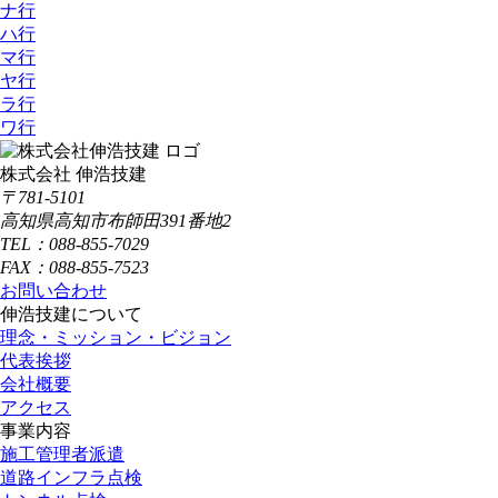
ナ行
ハ行
マ行
ヤ行
ラ行
ワ行
株式会社 伸浩技建
〒781-5101
高知県高知市布師田391番地2
TEL：088-855-7029
FAX：088-855-7523
お問い合わせ
伸浩技建について
理念・ミッション・ビジョン
代表挨拶
会社概要
アクセス
事業内容
施工管理者派遣
道路インフラ点検