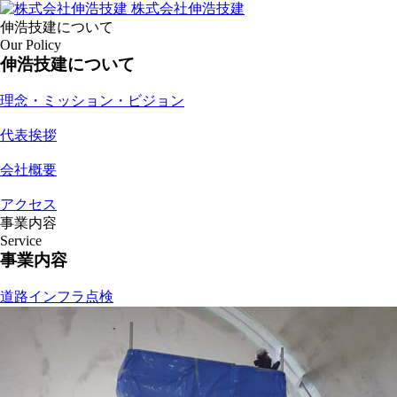
株式会社伸浩技建
伸浩技建について
Our Policy
伸浩技建について
理念・ミッション・ビジョン
代表挨拶
会社概要
アクセス
事業内容
Service
事業内容
道路インフラ点検