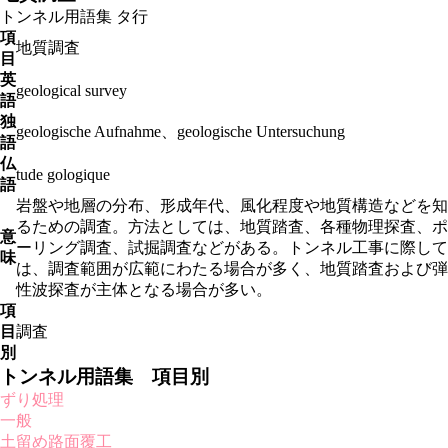
トンネル用語集
タ行
項
地質調査
目
英
geological survey
語
独
geologische Aufnahme、geologische Untersuchung
語
仏
tude gologique
語
岩盤や地層の分布、形成年代、風化程度や地質構造などを知
るための調査。方法としては、地質踏査、各種物理探査、ポ
意
ーリング調査、試掘調査などがある。トンネル工事に際して
味
は、調査範囲が広範にわたる場合が多く、地質踏査および弾
性波探査が主体となる場合が多い。
項
目
調査
別
トンネル用語集 項目別
ずり処理
一般
土留め路面覆工