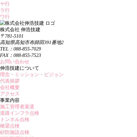
ヤ行
ラ行
ワ行
株式会社 伸浩技建
〒781-5101
高知県高知市布師田391番地2
TEL：088-855-7029
FAX：088-855-7523
お問い合わせ
伸浩技建について
理念・ミッション・ビジョン
代表挨拶
会社概要
アクセス
事業内容
施工管理者派遣
道路インフラ点検
トンネル点検
橋梁点検
砂防施設点検