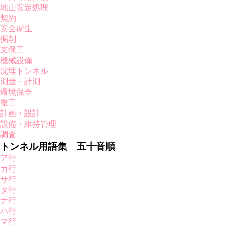
地山安定処理
契約
安全衛生
掘削
支保工
機械設備
沈埋トンネル
測量・計測
環境保全
覆工
計画・設計
設備・維持管理
調査
トンネル用語集 五十音順
ア行
カ行
サ行
タ行
ナ行
ハ行
マ行