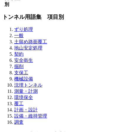
別
トンネル用語集 項目別
ずり処理
一般
土留め路面覆工
地山安定処理
契約
安全衛生
掘削
支保工
機械設備
沈埋トンネル
測量・計測
環境保全
覆工
計画・設計
設備・維持管理
調査