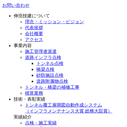
お問い合わせ
伸浩技建について
理念・ミッション・ビジョン
代表挨拶
会社概要
アクセス
事業内容
施工管理者派遣
道路インフラ点検
トンネル点検
橋梁点検
砂防施設点検
道路附属物点検
トンネル・橋梁の補修工事
積算業務
技術・表彰実績
トンネル覆工展開図自動作成システム
（インフラメンテナンス大賞 総務大臣賞）
実績紹介
点検・施工実績