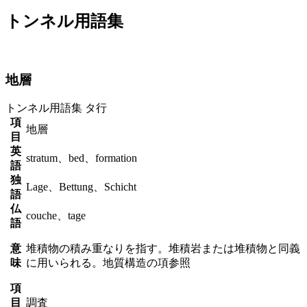
トンネル用語集
地層
トンネル用語集
タ行
項
地層
目
英
stratum、bed、formation
語
独
Lage、Bettung、Schicht
語
仏
couche、tage
語
意
堆積物の積み重なりを指す。堆積岩または堆積物と同義
味
に用いられる。地質構造の項参照
項
目
調査