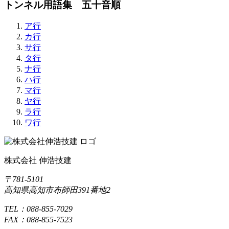
トンネル用語集 五十音順
ア行
カ行
サ行
タ行
ナ行
ハ行
マ行
ヤ行
ラ行
ワ行
株式会社 伸浩技建
〒781-5101
高知県高知市布師田391番地2
TEL：088-855-7029
FAX：088-855-7523