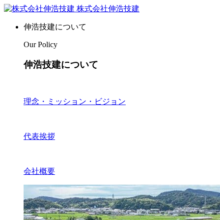
株式会社伸浩技建
伸浩技建について
Our Policy
伸浩技建について
理念・ミッション・ビジョン
代表挨拶
会社概要