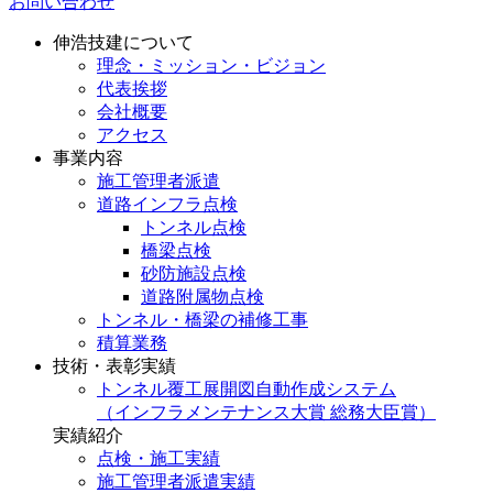
お問い合わせ
伸浩技建について
理念・ミッション・ビジョン
代表挨拶
会社概要
アクセス
事業内容
施工管理者派遣
道路インフラ点検
トンネル点検
橋梁点検
砂防施設点検
道路附属物点検
トンネル・橋梁の補修工事
積算業務
技術・表彰実績
トンネル覆工展開図自動作成システム
（インフラメンテナンス大賞 総務大臣賞）
実績紹介
点検・施工実績
施工管理者派遣実績