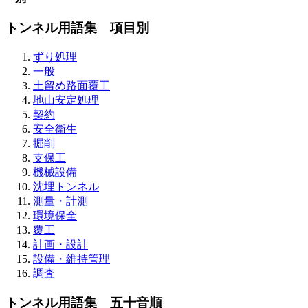
トンネル用語集 項目別
ずり処理
一般
土留め路面覆工
地山安定処理
契約
安全衛生
掘削
支保工
機械設備
沈埋トンネル
測量・計測
環境保全
覆工
計画・設計
設備・維持管理
調査
トンネル用語集 五十音順