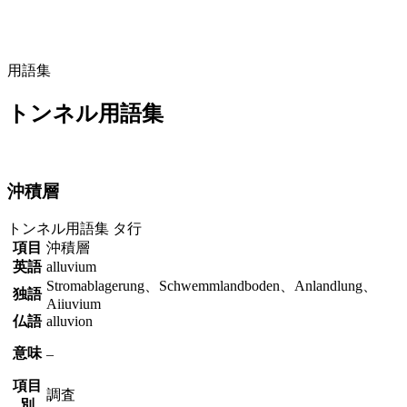
用語集
トンネル用語集
沖積層
トンネル用語集
タ行
項目
沖積層
英語
alluvium
Stromablagerung、Schwemmlandboden、Anlandlung、
独語
Aiiuvium
仏語
alluvion
意味
–
項目
調査
別