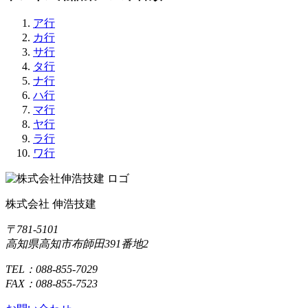
ア行
カ行
サ行
タ行
ナ行
ハ行
マ行
ヤ行
ラ行
ワ行
株式会社 伸浩技建
〒781-5101
高知県高知市布師田391番地2
TEL：088-855-7029
FAX：088-855-7523