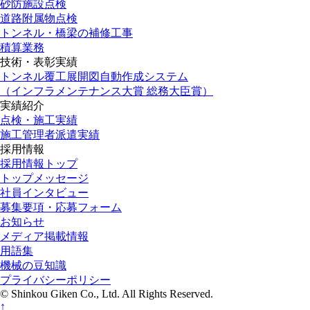
砂防施設点検
道路附属物点検
トンネル・橋梁の補修工事
積算業務
技術・表彰実績
トンネル覆工展開図自動作成システム
（インフラメンテナンス大賞 総務大臣賞）
実績紹介
点検・施工実績
施工管理者派遣実績
採用情報
採用情報トップ
トップメッセージ
社員インタビュー
募集要項・応募フォーム
お知らせ
メディア掲載情報
用語集
機械の豆知識
プライバシーポリシー
© Shinkou Giken Co., Ltd. All Rights Reserved.
↑