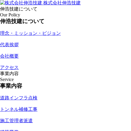
株式会社伸浩技建
伸浩技建について
Our Policy
伸浩技建について
理念・ミッション・ビジョン
代表挨拶
会社概要
アクセス
事業内容
Service
事業内容
道路インフラ点検
トンネル補修工事
施工管理者派遣