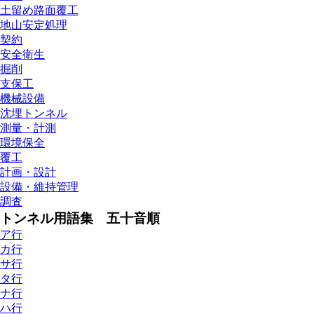
土留め路面覆工
地山安定処理
契約
安全衛生
掘削
支保工
機械設備
沈埋トンネル
測量・計測
環境保全
覆工
計画・設計
設備・維持管理
調査
トンネル用語集 五十音順
ア行
カ行
サ行
タ行
ナ行
ハ行