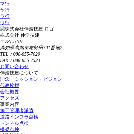
マ行
ヤ行
ラ行
ワ行
株式会社 伸浩技建
〒781-5101
高知県高知市布師田391番地2
TEL：088-855-7029
FAX：088-855-7523
お問い合わせ
伸浩技建について
理念・ミッション・ビジョン
代表挨拶
会社概要
アクセス
事業内容
施工管理者派遣
道路インフラ点検
トンネル点検
橋梁点検