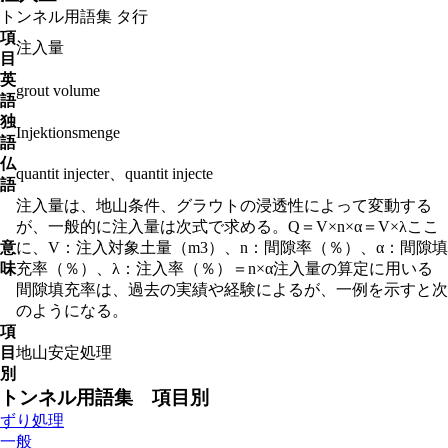
トンネル用語集
タ行
項
注入量
目
英
grout volume
語
独
Injektionsmenge
語
仏
quantit injecter、quantit injecte
語
注入量は、地山条件、グラウトの浸透性によって変動する
が、一般的に注入量は次式で求める。Q＝V×n×α＝V×λここ
意
に、V：注入対象土量（m3）、n：間隙率（％）、α：間隙填
味
充率（％）、λ：注入率（％）＝n×α注入量の算定に用いる
間隙填充率は、過去の実績や経験によるが、一例を示すと次
のようになる。
項
目
地山安定処理
別
トンネル用語集 項目別
ずり処理
一般