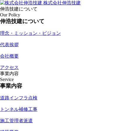
株式会社伸浩技建
伸浩技建について
Our Policy
伸浩技建について
理念・ミッション・ビジョン
代表挨拶
会社概要
アクセス
事業内容
Service
事業内容
道路インフラ点検
トンネル補修工事
施工管理者派遣