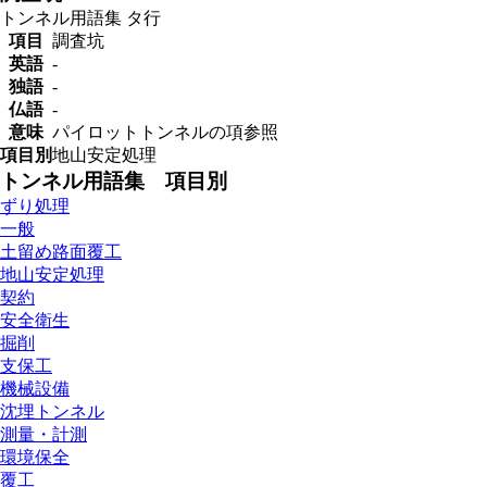
トンネル用語集
タ行
項目
調査坑
英語
-
独語
-
仏語
-
意味
パイロットトンネルの項参照
項目別
地山安定処理
トンネル用語集 項目別
ずり処理
一般
土留め路面覆工
地山安定処理
契約
安全衛生
掘削
支保工
機械設備
沈埋トンネル
測量・計測
環境保全
覆工