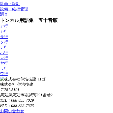
計画・設計
設備・維持管理
調査
トンネル用語集 五十音順
ア行
カ行
サ行
タ行
ナ行
ハ行
マ行
ヤ行
ラ行
ワ行
株式会社 伸浩技建
〒781-5101
高知県高知市布師田391番地2
TEL：088-855-7029
FAX：088-855-7523
お問い合わせ