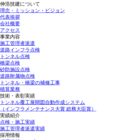
伸浩技建について
理念・ミッション・ビジョン
代表挨拶
会社概要
アクセス
事業内容
施工管理者派遣
道路インフラ点検
トンネル点検
橋梁点検
砂防施設点検
道路附属物点検
トンネル・橋梁の補修工事
積算業務
技術・表彰実績
トンネル覆工展開図自動作成システム
（インフラメンテナンス大賞 総務大臣賞）
実績紹介
点検・施工実績
施工管理者派遣実績
採用情報